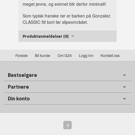
meget jevne, og svinnet blir derfor minimalt!
Som typisk franske rør er barken på Gonzalez
CLASSIC filt bort før slipeområdet.
Produktanmeldelser (0)
Forside
Bli kunde
Om G24
Logg inn
Kontakt oss
Bestselgere
Partnere
Din konto