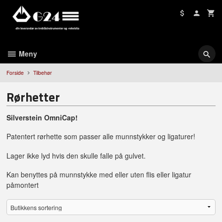
Gå
til
innholdet
Meny
Forside
Tilbehør
Rørhetter
Silverstein OmniCap!
Patentert rørhette som passer alle munnstykker og ligaturer!
Lager ikke lyd hvis den skulle falle på gulvet.
Kan benyttes på munnstykke med eller uten flis eller ligatur
påmontert