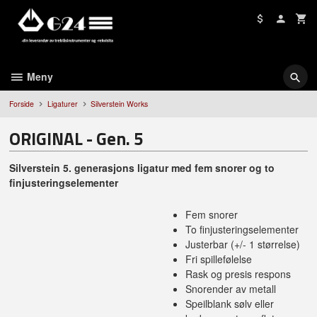
Gå
til
innholdet
Meny
Forside
Ligaturer
Silverstein Works
ORIGINAL - Gen. 5
Silverstein 5. generasjons ligatur med fem snorer og to
finjusteringselementer
Fem snorer
To finjusteringselementer
Justerbar (+/- 1 størrelse)
Fri spillefølelse
Rask og presis respons
Snorender av metall
Speilblank sølv eller