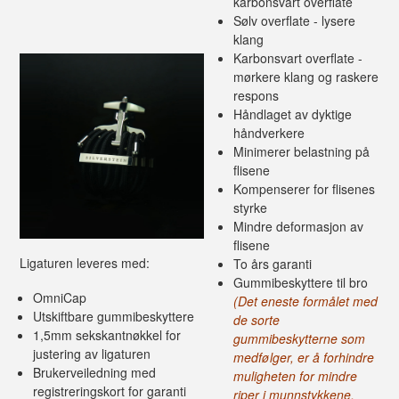
karbonsvart overflate
Sølv overflate - lysere
klang
Karbonsvart overflate -
mørkere klang og raskere
respons
Håndlaget av dyktige
håndverkere
Minimerer belastning på
flisene
Kompenserer for flisenes
styrke
Mindre deformasjon av
flisene
Ligaturen leveres
med:
To års garanti
Gummibeskyttere til bro
OmniCap
(
Det eneste formålet med
Utskiftbare gummibeskyttere
de sorte
1,5mm sekskantnøkkel for
gummibeskytterne som
justering av ligaturen
medfølger, er å forhindre
Brukerveiledning med
muligheten for mindre
registreringskort for garanti
riper i munnstykkene.