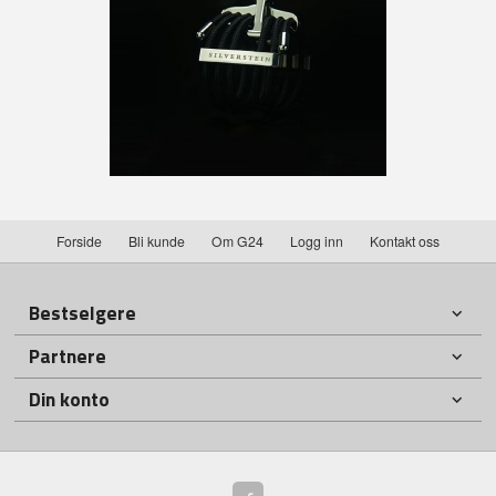
Forside
Bli kunde
Om G24
Logg inn
Kontakt oss
Bestselgere
Partnere
Din konto