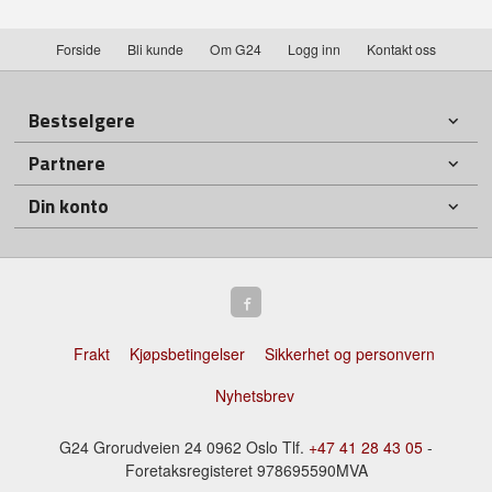
Forside
Bli kunde
Om G24
Logg inn
Kontakt oss
Bestselgere
Partnere
Din konto
Frakt
Kjøpsbetingelser
Sikkerhet og personvern
Nyhetsbrev
G24 Grorudveien 24 0962 Oslo Tlf.
+47 41 28 43 05
-
Foretaksregisteret 978695590MVA