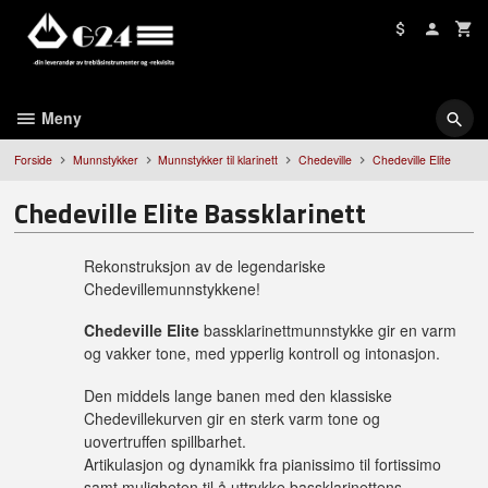
Gå
til
innholdet
Meny
Forside
Munnstykker
Munnstykker til klarinett
Chedeville
Chedeville Elite
Chedeville Elite Bassklarinett
Rekonstruksjon av de legendariske
Chedevillemunnstykkene!
Chedeville Elite
bassklarinettmunnstykke gir en varm
og vakker tone, med ypperlig kontroll og intonasjon.
Den middels lange banen med den klassiske
Chedevillekurven gir en sterk varm tone og
uovertruffen spillbarhet.
Artikulasjon og dynamikk fra pianissimo til fortissimo
samt muligheten til å uttrykke bassklarinettens