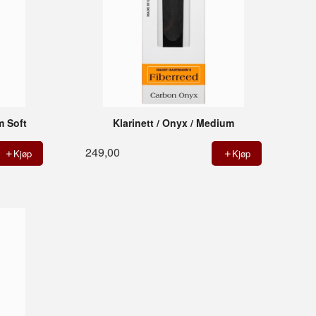
m Soft
Klarinett / Onyx / Medium
249,00
Kjøp
Kjøp