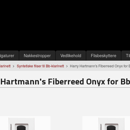
igaturer
Nakkestropper
Vedlikehold
Flisbeskyttere
Ti
larinett
Syntetiske fliser til Bb-klarinett
Harry Hartmann's Fiberreed Onyx for B
 Hartmann's Fiberreed Onyx for Bb