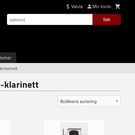
Valuta
Min konto
Søk
lbehør
b-klarinett
-klarinett