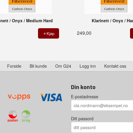
inett / Onyx / Medium Hard
Klarinett / Onyx / Ha
249,00
Kjøp
Forside
Bli kunde
Om G24
Logg inn
Kontakt oss
Din konto
E-postadresse
Ditt passord