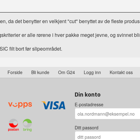
, da det benytter en velkjent "cut" benyttet av de fleste produs
kriterier er alle rørene i hver pakke meget jevne, og svinnet bli
 filt bort før slipeområdet.
Forside
Bli kunde
Om G24
Logg inn
Kontakt oss
Din konto
E-postadresse
Ditt passord