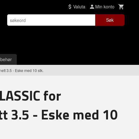
Valuta
Min konto
Søk
lbehør
ett 3.5 - Eske med 10 stk.
LASSIC for
tt 3.5 - Eske med 10