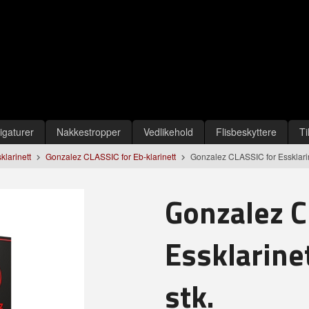
igaturer
Nakkestropper
Vedlikehold
Flisbeskyttere
Ti
sklarinett
Gonzalez CLASSIC for Eb-klarinett
Gonzalez CLASSIC for Essklarin
Gonzalez C
Essklarine
stk.