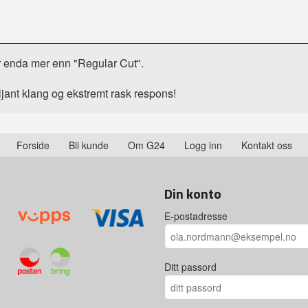
r enda mer enn "Regular Cut".
ljant klang og ekstremt rask respons!
Forside
Bli kunde
Om G24
Logg inn
Kontakt oss
Din konto
E-postadresse
Ditt passord