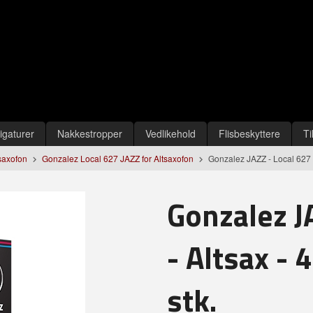
igaturer
Nakkestropper
Vedlikehold
Flisbeskyttere
Ti
tsaxofon
Gonzalez Local 627 JAZZ for Altsaxofon
Gonzalez JAZZ - Local 627 J
Gonzalez J
- Altsax - 
stk.