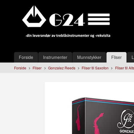
Gå
Lukk
til
innholdet
Produkter
Forside
Instrumenter
Munnstykker
Fliser
L
Forside
Fliser
Gonzalez Reeds
Fliser til Saxofon
Fliser til Al