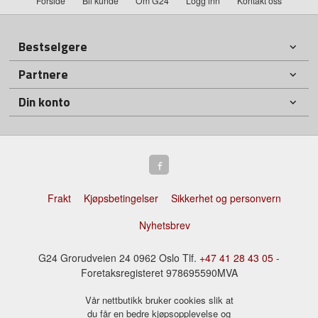
Forside
Bli kunde
Om G24
Logg inn
Kontakt oss
Bestselgere
Partnere
Din konto
Frakt
Kjøpsbetingelser
Sikkerhet og personvern
Nyhetsbrev
G24 Grorudveien 24 0962 Oslo Tlf.
+47 41 28 43 05
-
Foretaksregisteret 978695590MVA
Vår nettbutikk bruker cookies slik at
du får en bedre kjøpsopplevelse og