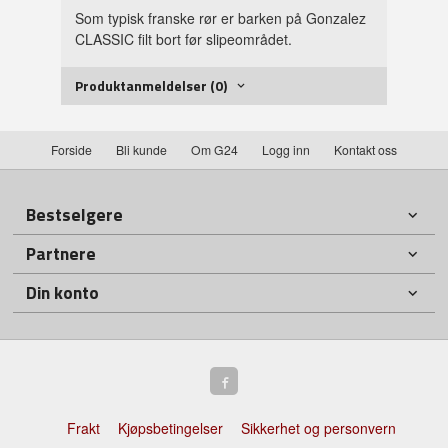
Som typisk franske rør er barken på Gonzalez
CLASSIC filt bort før slipeområdet.
Produktanmeldelser (0)
Forside
Bli kunde
Om G24
Logg inn
Kontakt oss
Bestselgere
Partnere
Din konto
Frakt
Kjøpsbetingelser
Sikkerhet og personvern