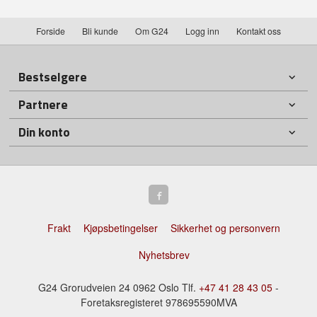
Forside
Bli kunde
Om G24
Logg inn
Kontakt oss
Bestselgere
Partnere
Din konto
Frakt
Kjøpsbetingelser
Sikkerhet og personvern
Nyhetsbrev
G24 Grorudveien 24 0962 Oslo Tlf.
+47 41 28 43 05
-
Foretaksregisteret 978695590MVA