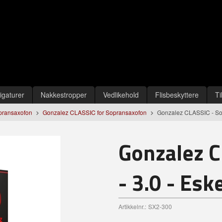
igaturer
Nakkestropper
Vedlikehold
Flisbeskyttere
Ti
Sopransaxofon
Gonzalez CLASSIC for Sopransaxofon
Gonzalez CLASSIC - Sop
Gonzalez C
- 3.0 - Esk
Artikkelnr.:
SX2-300