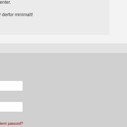
enter.
r derfor minimalt!
lemt passord?