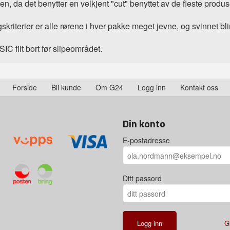
, da det benytter en velkjent "cut" benyttet av de fleste produs
kriterier er alle rørene i hver pakke meget jevne, og svinnet bli
 filt bort før slipeområdet.
Forside
Bli kunde
Om G24
Logg inn
Kontakt oss
Din konto
E-postadresse
Ditt passord
G