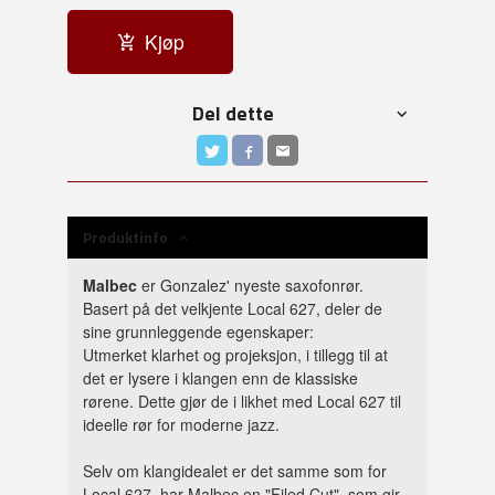
Kjøp
Del dette
Produktinfo
Malbec
er Gonzalez' nyeste saxofonrør.
Basert på det velkjente Local 627, deler de
sine grunnleggende egenskaper:
Utmerket klarhet og projeksjon, i tillegg til at
det er lysere i klangen enn de klassiske
rørene. Dette gjør de i likhet med Local 627 til
ideelle rør for moderne jazz.
Selv om klangidealet er det samme som for
Local 627, har Malbec en "Filed Cut", som gir