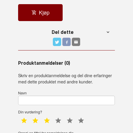
Kjøp
Del dette
Produktanmeldelser (0)
Skriv en produktanmeldelse og del dine erfaringer
med dette produktet med andre kunder.
Navn
Din vurdering?
1 star
2 star
3 star
4 star
5 star
6 star
Oppgi en tittel for anmeldelsen din