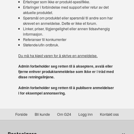
Erfaringer som ikke er produkt-spesifikke.
Erfaringer i forbindelse med support eller retur av det
aktuelle produktet.
Spørsmål om produktet eller spørsmål til andre som har
skrevet en anmeldelse. Dette er ikke et forum.
Linker, priser, tilgjengelighet eller annen tidsavhengig
informasjon.
Referanser til konkurrenter
Støtende/ufin ordbruk.
Du må ha kjøpt varen for å skrive en anmeldelse.
Admin forbeholder seg retten til å akseptere, avslå eller
fjerne enhver produktanmeldelse som ikke er i tråd med
disse retningslinjene.
Admin forbeholder seg retten til å publisere anmeldelser
i for eksempel annonsering.
Forside
Bli kunde
Om G24
Logg inn
Kontakt oss
Bestselgere