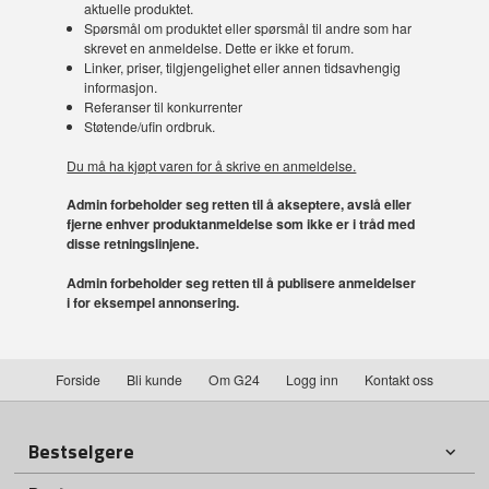
aktuelle produktet.
Spørsmål om produktet eller spørsmål til andre som har
skrevet en anmeldelse. Dette er ikke et forum.
Linker, priser, tilgjengelighet eller annen tidsavhengig
informasjon.
Referanser til konkurrenter
Støtende/ufin ordbruk.
Du må ha kjøpt varen for å skrive en anmeldelse.
Admin forbeholder seg retten til å akseptere, avslå eller
fjerne enhver produktanmeldelse som ikke er i tråd med
disse retningslinjene.
Admin forbeholder seg retten til å publisere anmeldelser
i for eksempel annonsering.
Forside
Bli kunde
Om G24
Logg inn
Kontakt oss
Bestselgere