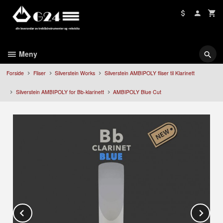
Gå
til
innholdet
Meny
Forside
Fliser
Silverstein Works
Silverstein AMBIPOLY fliser til Klarinett
Silverstein AMBIPOLY for Bb-klarinett
AMBIPOLY Blue Cut
Prev
Ne