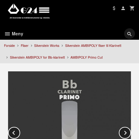
Gå
til
innholdet
Meny
Forside
Fliser
Silverstein Works
Silverstein AMBIPOLY fliser til Klarinett
Silverstein AMBIPOLY for Bb-klarinett
AMBIPOLY Primo Cut
Prev
Ne