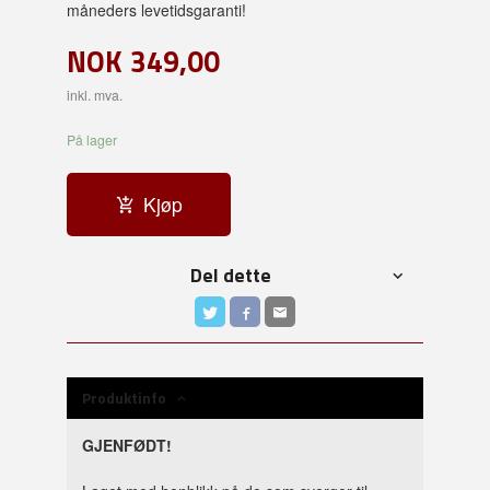
måneders levetidsgaranti!
NOK
349,00
inkl. mva.
På lager
Kjøp
Del dette
Produktinfo
GJENFØDT!