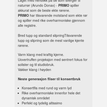
Laget med henblikk på de som sverger til
naturrør (Arundo Donax) -
PRIMO
spiller
akkurat som de beste ekte rørene.
PRIMO
har tilsvarende motstand som ekte rør
og spiller med rike overharmoniske gjennom
alle registre.
Bred tupp og standard slipningTilsvarende
tupp og slipning som de mest vanlige kjente
rørene.
Varm klang med kraftig kjerne.
Uovertruffen projeksjon med sentrert fokus for
solister og til studiobruk.
Vakker klang i høyden
Neste generasjon fliser til konsertbruk
Konsertflis med rund og varm lyd
Rike overharmoniske innenfor hele det
dynamisk området
Perfekt og tydelig altissimo