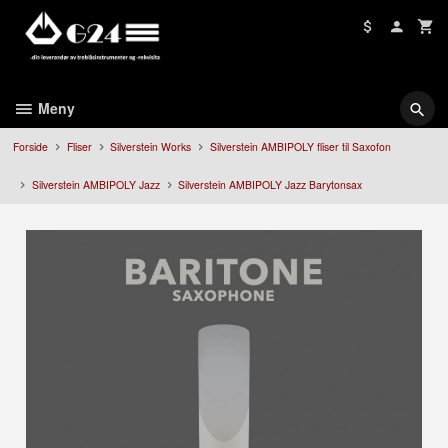
Gå
til
innholdet
Meny
Forside
Fliser
Silverstein Works
Silverstein AMBIPOLY fliser til Saxofon
Silverstein AMBIPOLY Jazz
Silverstein AMBIPOLY Jazz Barytonsax