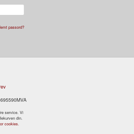
lemt passord?
rev
978695590MVA
re service. Vi
dlekurven din.
for cookies.