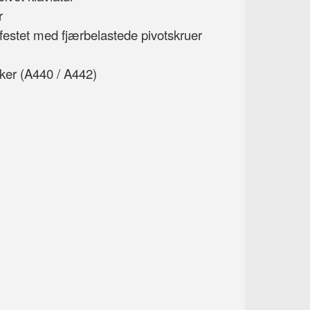
r
nfestet med fjærbelastede pivotskruer
ker (A440 / A442)