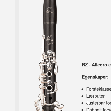
RZ - Allegro
er
Egenskaper:
Førsteklasse
Lærputer
Justerbar t
Dobbelt forsø