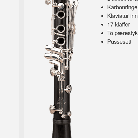
Karbonringe
Klaviatur in
17 klaffer
To pærestyk
Pusseset
t