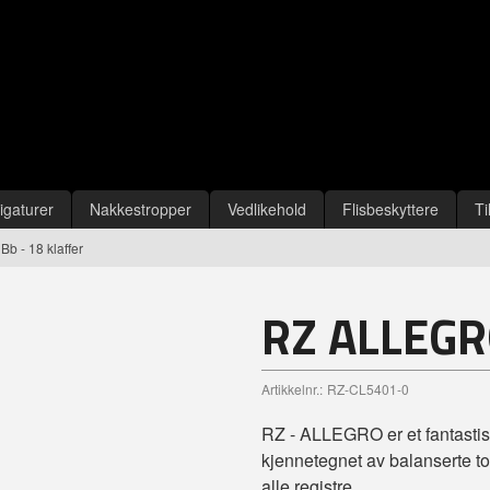
igaturer
Nakkestropper
Vedlikehold
Flisbeskyttere
Ti
 - 18 klaffer
RZ ALLEGRO
Artikkelnr.:
RZ-CL5401-0
RZ - ALLEGRO er et fantastisk 
kjennetegnet av balanserte ton
alle registre.