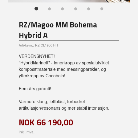
RZ/Magoo MM Bohema
Hybrid A
Artikkelnr.:
RZ-CL19501-H
VERDENSNYHET!
"Hybridklarinett" - innerkropp av spesialutviklet
komposittmateriale med messingpartikler, og
ytterkropp av Cocobolo!
Fem års garanti!
Varmere klang, lettblåst, forbedret
artikulasjon/resonans og mer stabil intonasjon.
NOK
66 190,00
inkl. mva.