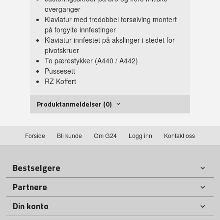
overganger
Klaviatur med tredobbel forsølving montert
på forgylte innfestinger
Klaviatur innfestet på akslinger i stedet for
pivotskruer
To pærestykker (A440 / A442)
Pussesett
RZ Koffert
Produktanmeldelser (0)
Forside
Bli kunde
Om G24
Logg inn
Kontakt oss
Bestselgere
Partnere
Din konto