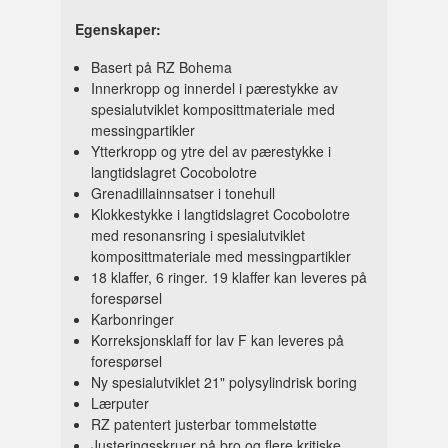
Egenskaper:
Basert på RZ Bohema
Innerkropp og innerdel i pærestykke av
spesialutviklet komposittmateriale med
messingpartikler
Ytterkropp og ytre del av pærestykke i
langtidslagret Cocobolotre
Grenadillainnsatser i tonehull
Klokkestykke i langtidslagret Cocobolotre
med resonansring i spesialutviklet
komposittmateriale med messingpartikler
18 klaffer, 6 ringer. 19 klaffer kan leveres på
forespørsel
Karbonringer
Korreksjonsklaff for lav F kan leveres på
forespørsel
Ny spesialutviklet 21" polysylindrisk boring
Lærputer
RZ patentert justerbar tommelstøtte
Justeringsskruer på bro og flere kritiske