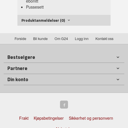
ebonitt
Pussesett
Produktanmeldelser (0)
Forside
Bli kunde
Om G24
Logg inn
Kontakt oss
Bestselgere
Partnere
Din konto
Frakt
Kjøpsbetingelser
Sikkerhet og personvern