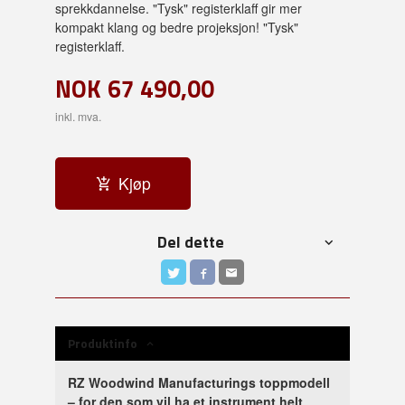
sprekkdannelse. "Tysk" registerklaff gir mer
kompakt klang og bedre projeksjon! "Tysk"
registerklaff.
NOK
67 490,00
inkl. mva.
Kjøp
Del dette
Produktinfo
RZ Woodwind Manufacturings toppmodell
– for den som vil ha et instrument helt