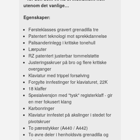
utenom det vanlige…
Egenskaper:
Førsteklasses gravert grenadilla tre
Patentert teknologi mot sprekkdannelse
Palisanderinlegg i kritiske tonehull
Lærputer
RZ patentert justerbar tommelstøtte
Justeringsskruer på bro og flere kritiske
overganger
Klaviatur med trippel forsølving
Forgylte innfestinger for klaviaturet, 22K
18 klaffer
Spesialversjon med "tysk" registerklaff - gir
en mer fokusert klang
Karbonringer
Klaviatur innfestet på akslinger i stedet for
pivotskruer
To pærestykker (A440 / A442)
To øvre deler i henholdsvis grenadilla og