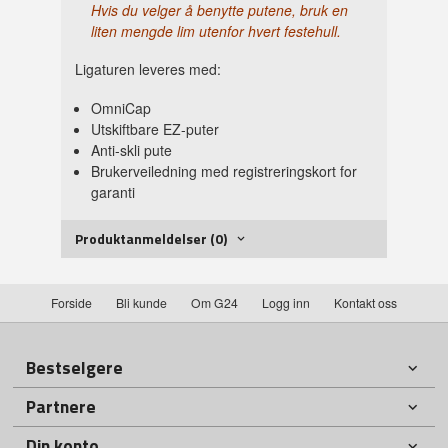
Hvis du velger å benytte putene, bruk en
liten mengde lim utenfor hvert festehull.
Ligaturen leveres med:
OmniCap
Utskiftbare EZ-puter
Anti-skli pute
Brukerveiledning med registreringskort for
garanti
Produktanmeldelser (0)
Forside
Bli kunde
Om G24
Logg inn
Kontakt oss
Bestselgere
Partnere
Din konto