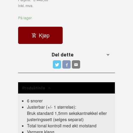
Rabatt
inkl. mva.
På lager
Kjøp
Del dette
Produktinfo
6 snorer
Justerbar (+/- 1 størrelse):
Bruk standard 1,5mm sekskantnøkkel eller
justeringssett (selges separat)
Total tonal kontroll med økt motstand
Varmere klang