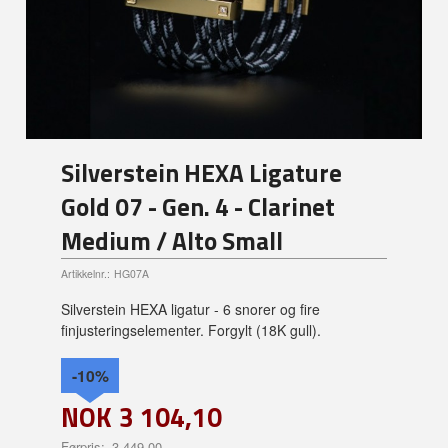
Silverstein HEXA Ligature
Gold 07 - Gen. 4 - Clarinet
Medium / Alto Small
Artikkelnr.:
HG07A
Silverstein HEXA ligatur - 6 snorer og fire
finjusteringselementer. Forgylt (18K gull).
-10%
NOK
3 104,10
Førpris:
3 449,00