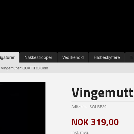
igaturer
Nakkestropper
Vedlikehold
Flisbeskyttere
Ti
Vingemutter: QUATTRO Gold
Vingemutt
Artikkelnr.:
SWLRP29
NOK
319,00
inkl. mva.