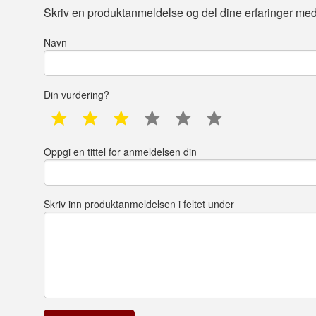
Skriv en produktanmeldelse og del dine erfaringer med
Navn
Din vurdering?
1 star
2 star
3 star
4 star
5 star
6 star
Oppgi en tittel for anmeldelsen din
Skriv inn produktanmeldelsen i feltet under