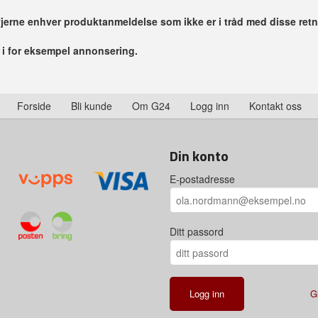
 fjerne enhver produktanmeldelse som ikke er i tråd med disse retn
r i for eksempel annonsering.
Forside
Bli kunde
Om G24
Logg inn
Kontakt oss
Din konto
E-postadresse
Ditt passord
G