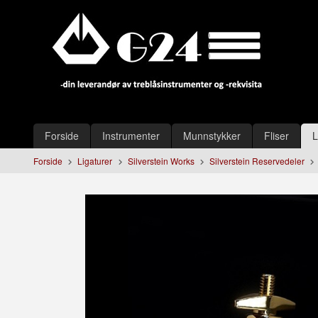
Gå
Lukk
til
innholdet
Produkter
Forside
Instrumenter
Munnstykker
Fliser
L
Forside
Ligaturer
Silverstein Works
Silverstein Reservedeler