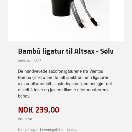
Bambú ligatur til Altsax - Sølv
Artikkelnr.:
AA07
De håndvevede saxofonligaturene fra Vientos
Bambú gir et annet tonalt spektrum enn ligaturer
av lær eller metall.. Justeringsmulighetene gjør det
enkelt å feste og justere flisene etter musikerens
behov.
NOK
239,00
inkl. mva.
Ikke på lager. Leveringstid ca. 14 dager.