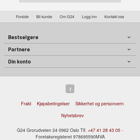
Forside
Bli kunde
Om G24
Logg inn
Kontakt oss
Bestselgere
Partnere
Din konto
Frakt
Kjøpsbetingelser
Sikkerhet og personvern
Nyhetsbrev
G24 Grorudveien 24 0962 Oslo Tlf.
+47 41 28 43 05
-
Foretaksregisteret 978695590MVA