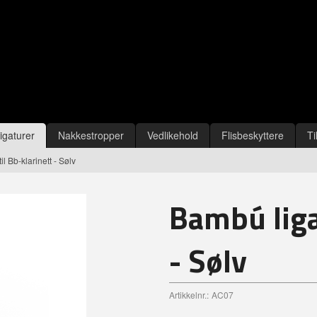
igaturer
Nakkestropper
Vedlikehold
Flisbeskyttere
Ti
il Bb-klarinett - Sølv
Bambú ligat
- Sølv
Artikkelnr.:
AC07