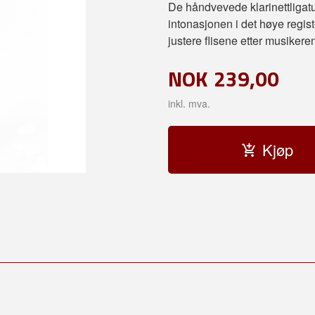
De håndvevede klarinettligat
intonasjonen i det høye regist
justere flisene etter musikere
NOK
239,00
inkl. mva.
Kjøp