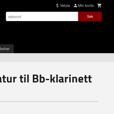
Valuta
Min konto
Søk
lbehør
ur til Bb-klarinett