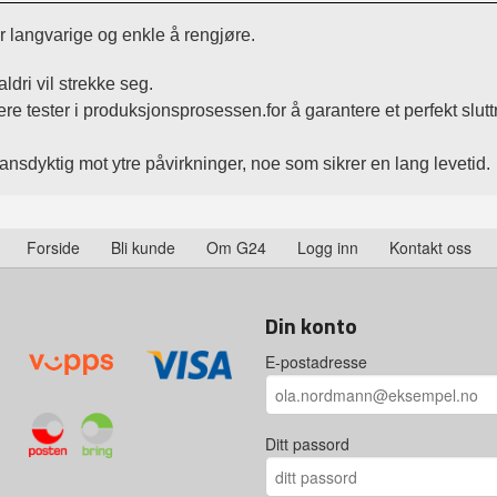
r langvarige og enkle å rengjøre.
dri vil strekke seg.
e tester i produksjonsprosessen.for å garantere et perfekt sluttr
ansdyktig mot ytre påvirkninger, noe som sikrer en lang levetid.
Forside
Bli kunde
Om G24
Logg inn
Kontakt oss
Din konto
E-postadresse
Ditt passord