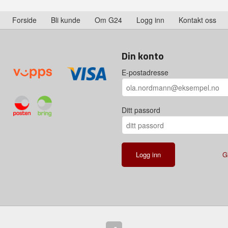
Forside
Bli kunde
Om G24
Logg inn
Kontakt oss
Din konto
E-postadresse
Ditt passord
G