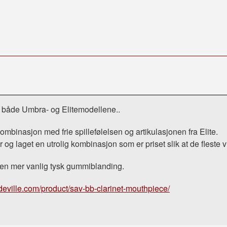
a både Umbra- og Elitemodellene..
binasjon med frie spillefølelsen og artikulasjonen fra Elite.
g laget en utrolig kombinasjon som er priset slik at de fleste vil
 en mer vanlig tysk gummiblanding.
edeville.com/product/sav-bb-clarinet-mouthpiece/