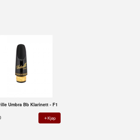
lle Umbra Bb Klarinett - F1
0
Kjøp