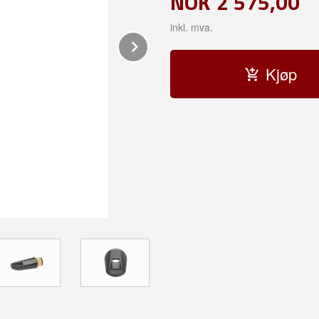
NOK
2 575,00
inkl. mva.
Next
Kjøp