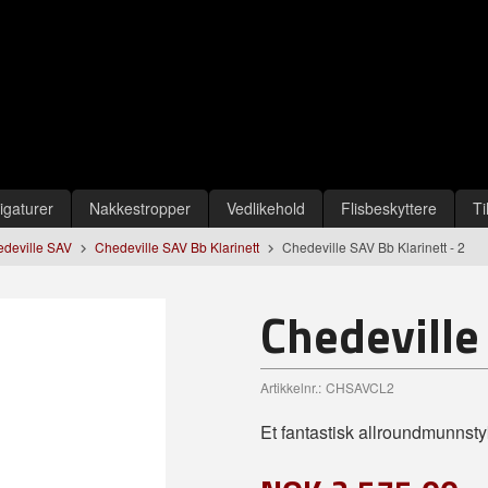
igaturer
Nakkestropper
Vedlikehold
Flisbeskyttere
Ti
deville SAV
Chedeville SAV Bb Klarinett
Chedeville SAV Bb Klarinett - 2
Chedeville
Artikkelnr.:
CHSAVCL2
Et fantastisk allroundmunnsty