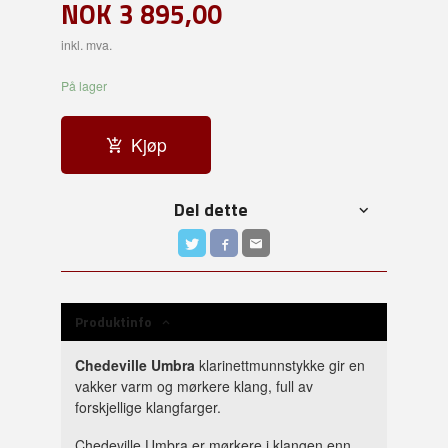
NOK
3 895,00
inkl. mva.
På lager
Kjøp
Del dette
Produktinfo
Chedeville Umbra
klarinettmunnstykke gir en
vakker varm og mørkere klang, full av
forskjellige klangfarger.
Chedeville Umbra er mørkere i klangen enn