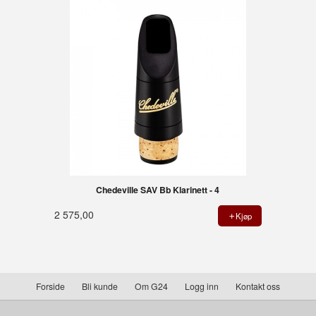
Chedeville SAV Bb Klarinett - 4
2 575,00
Kjøp
Forside
Bli kunde
Om G24
Logg inn
Kontakt oss