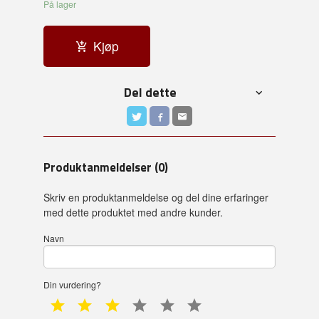
På lager
Kjøp
Del dette
Produktanmeldelser (0)
Skriv en produktanmeldelse og del dine erfaringer
med dette produktet med andre kunder.
Navn
Din vurdering?
1 star
2 star
3 star
4 star
5 star
6 star