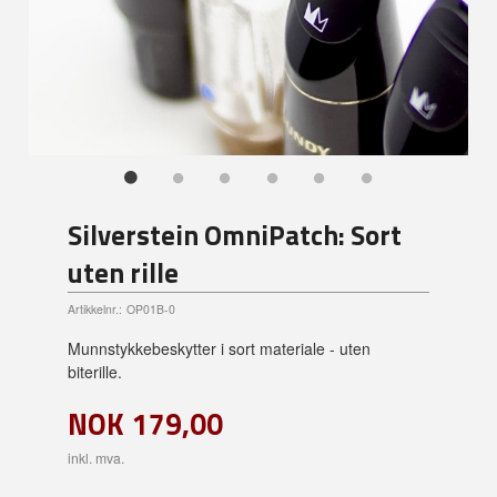
Silverstein OmniPatch: Sort
uten rille
Artikkelnr.:
OP01B-0
Munnstykkebeskytter i sort materiale - uten
biterille.
NOK
179,00
inkl. mva.