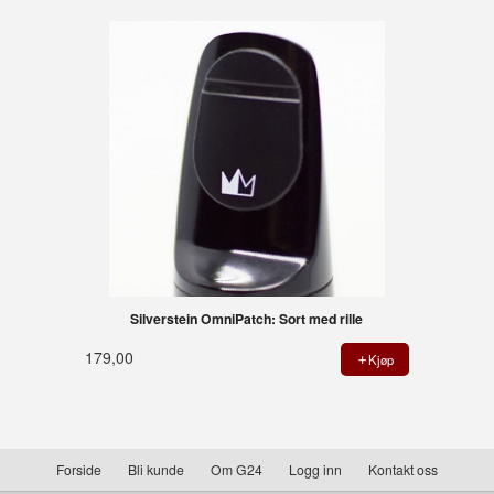
Silverstein OmniPatch: Sort med rille
179,00
Kjøp
Forside
Bli kunde
Om G24
Logg inn
Kontakt oss